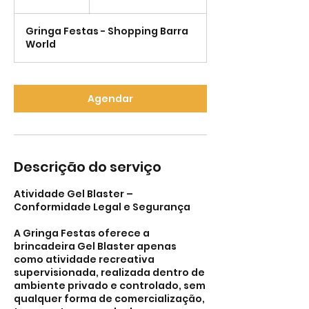
m
i
Gringa Festas - Shopping Barra
n
World
Agendar
Descrição do serviço
Atividade Gel Blaster –
Conformidade Legal e Segurança
A Gringa Festas oferece a
brincadeira Gel Blaster apenas
como atividade recreativa
supervisionada, realizada dentro de
ambiente privado e controlado, sem
qualquer forma de comercialização,