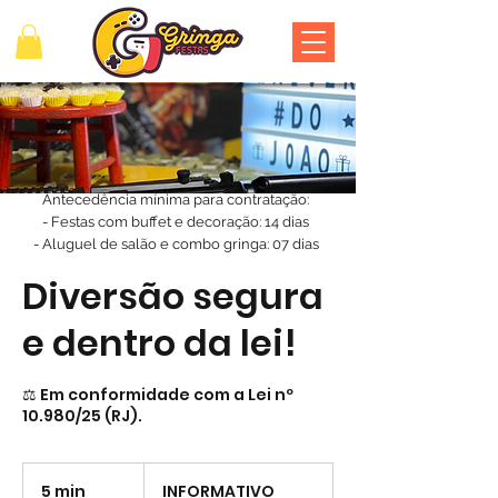
Antecedência mínima para contratação:
- Festas com buffet e decoração: 14 dias
- Aluguel de salão e combo gringa: 07 dias
Diversão segura
e dentro da lei!
⚖️ Em conformidade com a Lei nº
10.980/25 (RJ).
INFORMATIVO
5 min
5
INFORMATIVO