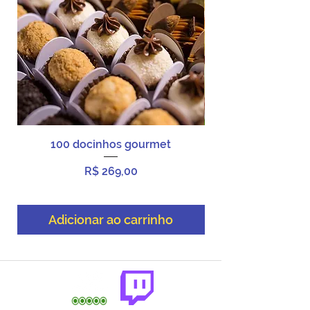
nossas políticas.
100 docinhos gourmet
Preço
R$ 269,00
Adicionar ao carrinho