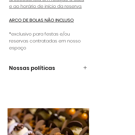
e ao horário de início da reserva.
ARCO DE BOLAS NÃO INCLUSO
*exclusivo para festas e/ou
reservas contratadas em nosso
espaço
Nossas políticas
É muito importante que você leia
nossas políticas
ANTES
de efetuar
o pagamento.
https://www.gringaairsoftarena.com.
br/politicas
Ao efetuar o pagamento você
declara ter lido e estar ciente de