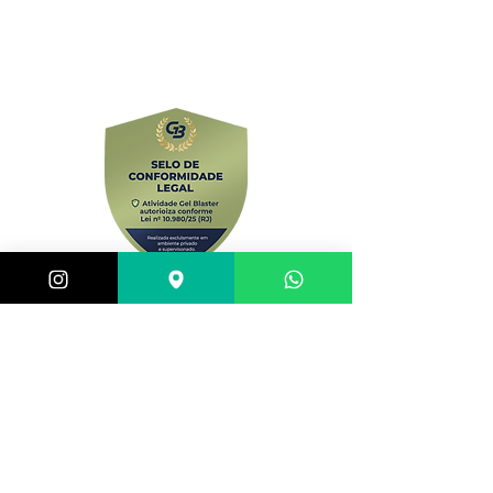
comercial@gringaairsoftarena.com.br
Central de atendimento:
(21) 98983-3843
(21) 98119-3585