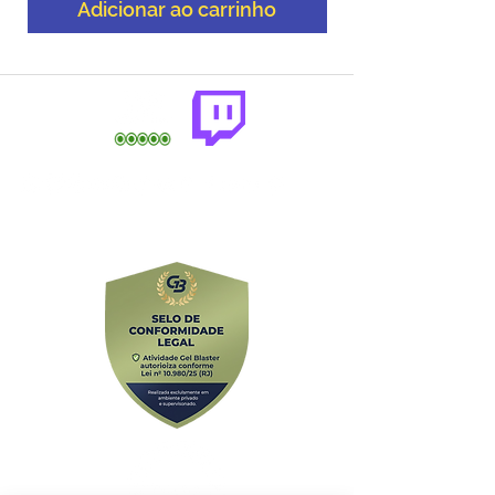
Adicionar ao carrinho
comercial@gringaairsoftarena.com.br