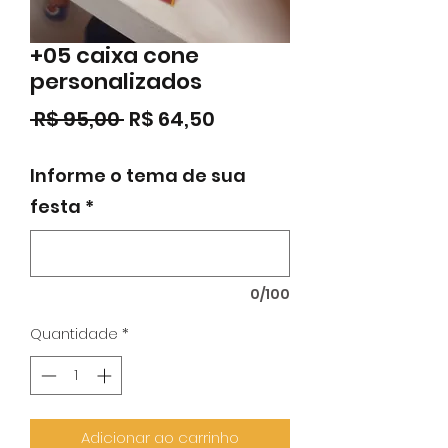
+05 caixa cone
personalizados
Preço
Preço
 R$ 95,00 
R$ 64,50
normal
promocional
Informe o tema de sua
festa
*
0/100
Quantidade
*
Adicionar ao carrinho