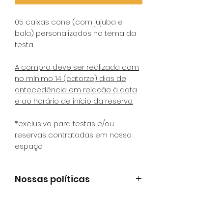
05 caixas cone (com jujuba e
bala) personalizados no tema da
festa
A compra deve ser realizada com
no mínimo 14 (catorze) dias de
antecedência em relação à data
e ao horário de início da reserva.
*exclusivo para festas e/ou
reservas contratadas em nosso
espaço
Nossas políticas
É muito importante que você leia
nossas políticas
ANTES
de efetuar