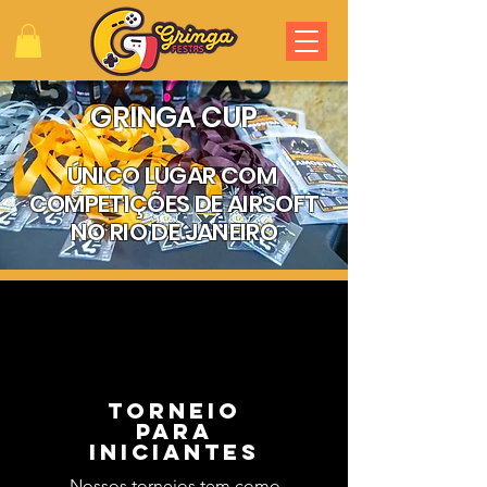
GRINGA CUP
ÚNICO LUGAR COM
COMPETIÇÕES DE AIRSOFT
NO RIO DE JANEIRO
TORNEIO
PARA
INICIANTES
Nossos torneios tem como