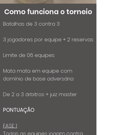
Como funciona o torneio
Batalhas de 3 contra 3
3 jogadores por equipe + 2 reservas
Limite de 06 equipes
Mata mata em equipe com
domínio de base adversária
De 2 a 3 árbitros + juiz master
PONTUAÇÃO
FASE 1:
Todas as equipes jogam contra