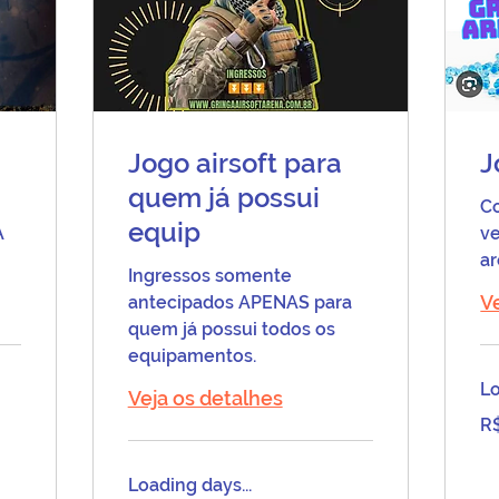
Jogo airsoft para
J
quem já possui
C
equip
A
ve
ar
Ingressos somente
V
antecipados APENAS para
quem já possui todos os
equipamentos.
Lo
Veja os detalhes
80
R
Bra
rea
Loading days...