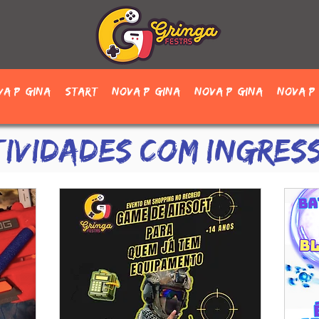
va página
Start
Nova página
Nova página
Nova p
TIVIDADES COM INGRES