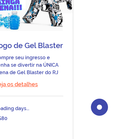
ogo de Gel Blaster
ompre seu ingresso e
nha se divertir na ÚNICA
ena de Gel Blaster do RJ
eja os detalhes
ading days...
$80
zilian
ls