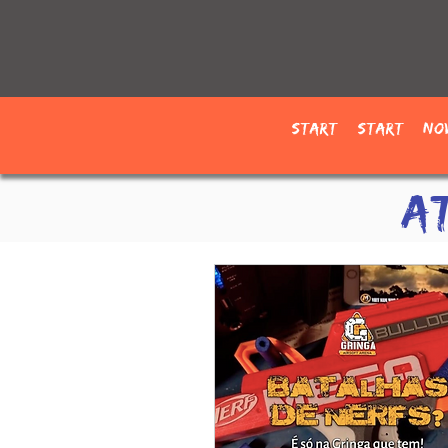
Start
Start
No
A