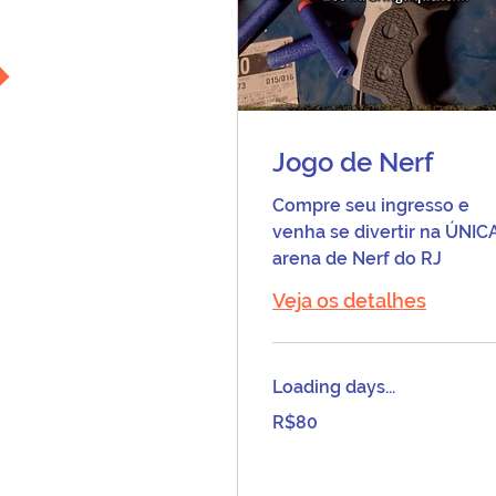
Jogo de Nerf
Compre seu ingresso e
venha se divertir na ÚNIC
arena de Nerf do RJ
Veja os detalhes
Loading days...
80
R$80
Brazilian
reals