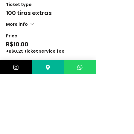
Ticket type
100 tiros extras
More info
Price
R$10.00
+R$0.25 ticket service fee
Sale ended
Ticket type
Lanterna
More info
Price
R$25.00
+R$0.63 ticket service fee