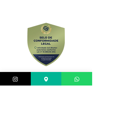
comercial@gringaairsoftarena.com.br
Central de atendimento:
(21) 98983-3843
(21) 98119-3585
(21) 96752-7647