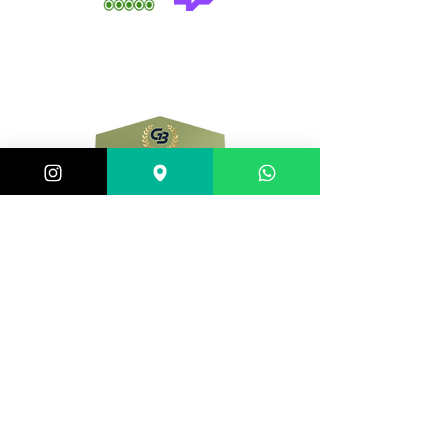
comercial@gringaairsoftarena.com.br
Central de atendimento:
(21) 98983-3843