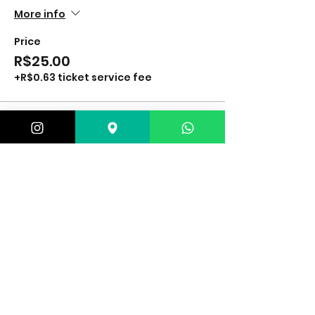
More info
Price
R$25.00
+R$0.63 ticket service fee
Sale ended
Ticket type
Granada de fumaça
More info
Price
R$30.00
+R$0.75 ticket service fee
Sale ended