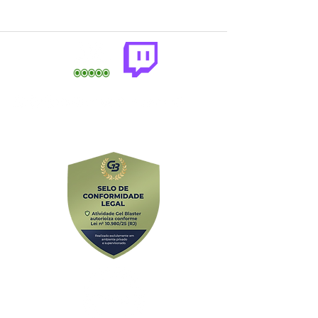
comercial@gringaairsoftarena.com.br