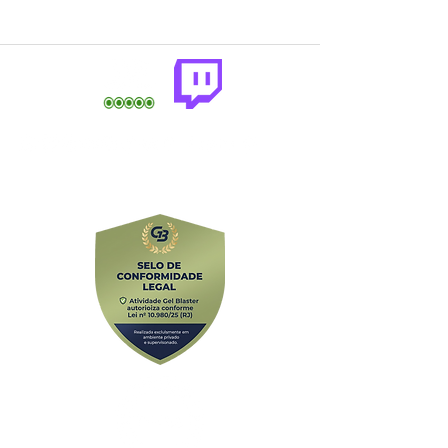
comercial@gringaairsoftarena.com.br