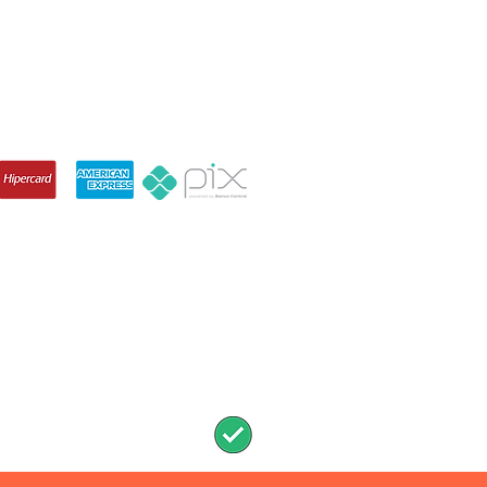
790-710, Brazil
IZAÇÃO ARENA
Services Status