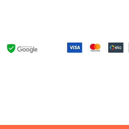
lthazar da Silveira, 580 - Barra da Tijuca, Rio de Janeiro - RJ, 22
DELIVERY POLICY
|
RETURN POLICY
Formas de pagamento:
NOSSAS POLÍTICAS:
EVOLUÇÃO
|
PRIVACIDADE
|
EVENTOS
|
FESTAS
|
RESERVAS
|
UTIL
OUTROS LINKS:
INTRANET
|
BLOG