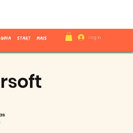
Log In
ágina
Start
Mais
rsoft
as
m