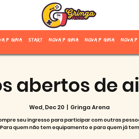
va página
Start
Nova página
Nova página
Nova p
s abertos de ai
Wed, Dec 20
  |  
Gringa Arena
ompre seu ingresso para participar com outras pesso
Para quem não tem equipamento e para quem já te