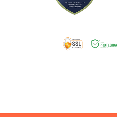
Av. Alfredo Ba
Selos de segurança:
ENTREGA
|
D