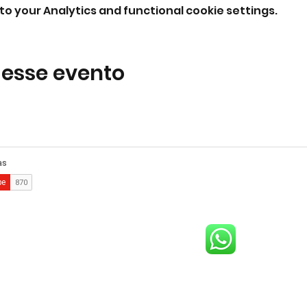
o your Analytics and functional cookie settings.
 esse evento
comercial@gringaairsoftarena.com.br
Central de atendimento:
(21) 98983-3843
(21) 98119-3585
(21) 96752-7647