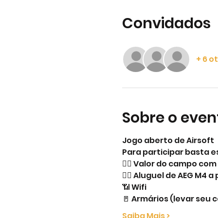
Convidados
+ 6 o
Sobre o even
Jogo aberto de Airsoft
Para participar basta e
👉🏻 Valor do campo co
👉🏻 Aluguel de AEG M4 a
📶 Wifi
🚪 Armários (levar seu
Saiba Mais >