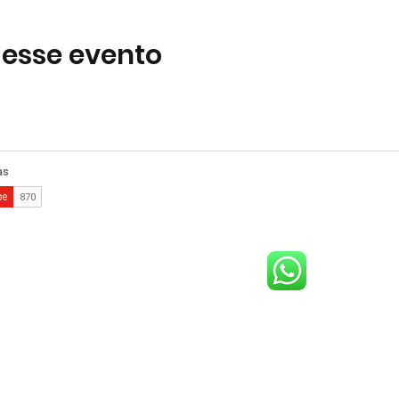
 esse evento
comercial@gringaairsoftarena.com.br
Central de atendimento:
(21) 98983-3843
(21) 98119-3585
(21) 96752-7647
lthazar da Silveira, 580 - Barra da Tijuca, Rio de Janeiro - RJ, 22