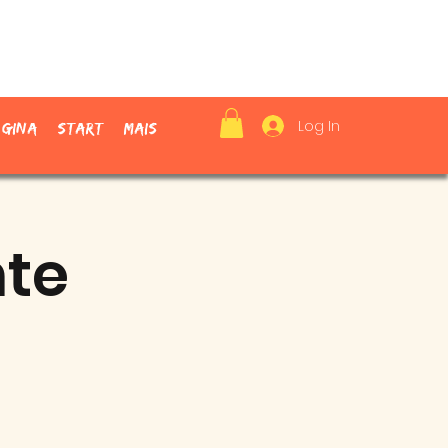
Log In
ágina
Start
Mais
nte