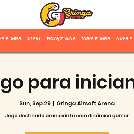
va página
Start
Nova página
Nova página
Nova p
go para inicia
Sun, Sep 29
  |  
Gringa Airsoft Arena
Jogo destinado ao iniciante com dinâmica gamer