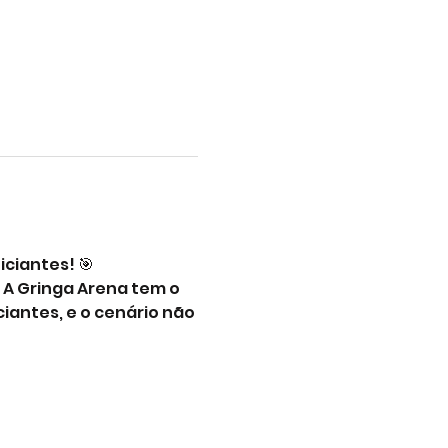
iciantes! 🎯
A Gringa Arena tem o 
iantes, e o cenário não 