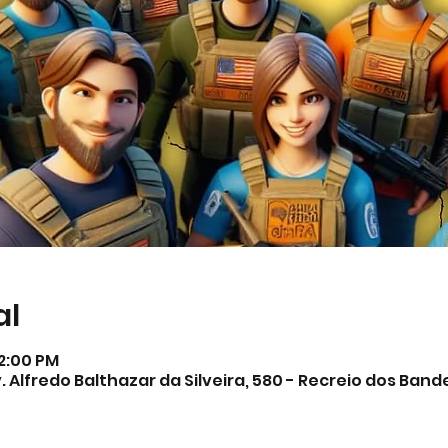
al
12:00 PM
. Alfredo Balthazar da Silveira, 580 - Recreio dos Band