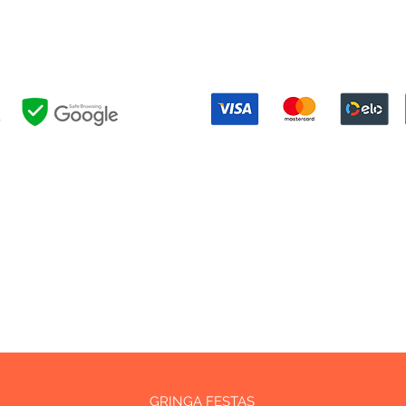
DELIVERY POLICY
|
RETURN POLICY
Formas de pagamento:
NOSSAS POLÍTICAS:
EVOLUÇÃO
|
PRIVACIDADE
|
EVENTOS
|
FESTAS
|
RESERVAS
|
UTIL
OUTROS LINKS:
INTRANET
|
BLOG
GRINGA FESTAS