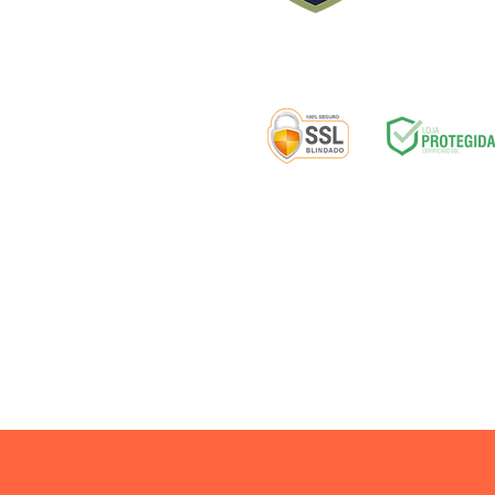
Selos de segurança:
ENTREGA
|
D