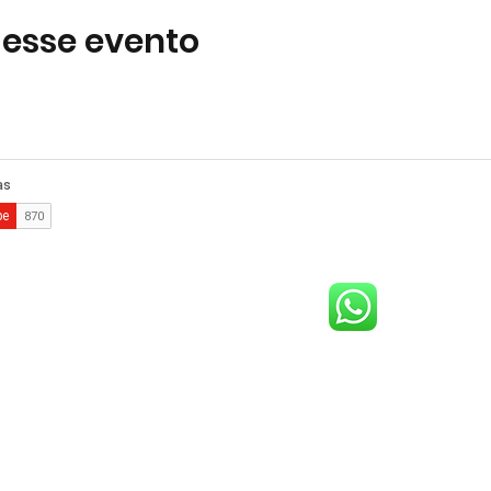
 esse evento
comercial@gringaairsoftarena.com.br
Central de atendimento:
(21) 98983-3843
(21) 98119-3585
(21) 96752-7647
lthazar da Silveira, 580 - Barra da Tijuca, Rio de Janeiro - RJ, 22