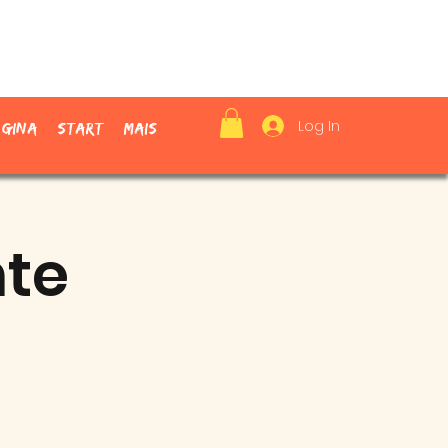
Log In
ágina
Start
Mais
nte