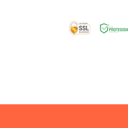
Selos de segurança:
ENTREGA
|
D