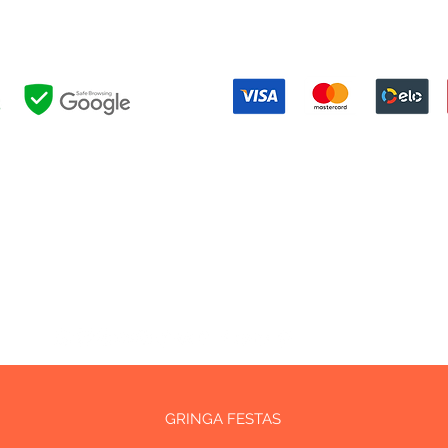
DELIVERY POLICY
|
RETURN POLICY
Formas de pagamento:
NOSSAS POLÍTICAS:
EVOLUÇÃO
|
PRIVACIDADE
|
EVENTOS
|
FESTAS
|
RESERVAS
|
UTIL
OUTROS LINKS:
INTRANET
|
BLOG
GRINGA FESTAS