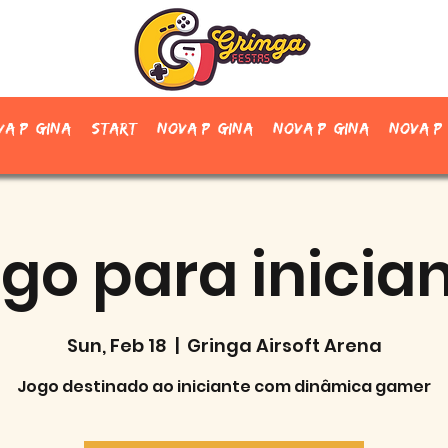
va página
Start
Nova página
Nova página
Nova p
go para inicia
Sun, Feb 18
  |  
Gringa Airsoft Arena
Jogo destinado ao iniciante com dinâmica gamer