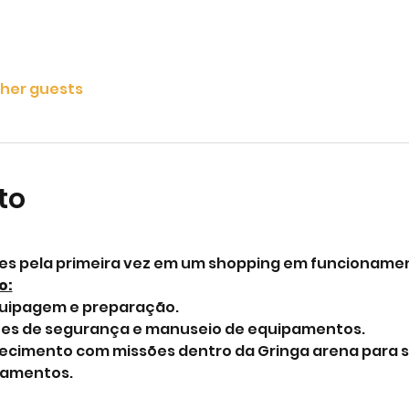
ther guests
to
es pela primeira vez em um shopping em funcionament
o:
quipagem e preparação.
ruções de segurança e manuseio de equipamentos.
quecimento com missões dentro da Gringa arena para s
pamentos.