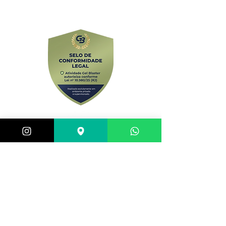
comercial@gringaairsoftarena.com.br
Central de atendimento:
(21) 98983-3843
(21) 98119-3585
(21) 96752-7647