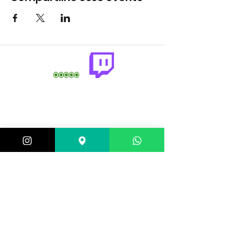
comercial@gringaairsoftarena.com.br