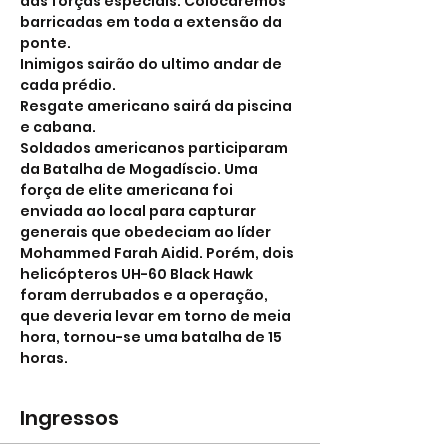
das forças especiais. Colocaremos 
barricadas em toda a extensão da 
ponte.
Inimigos sairão do ultimo andar de 
cada prédio.
Resgate americano sairá da piscina 
e cabana.
Soldados americanos participaram 
da Batalha de Mogadíscio. Uma 
força de elite americana foi 
enviada ao local para capturar 
generais que obedeciam ao líder 
Mohammed Farah Aidid. Porém, dois 
helicópteros UH-60 Black Hawk 
foram derrubados e a operação, 
que deveria levar em torno de meia 
hora, tornou-se uma batalha de 15 
horas.
Ingressos