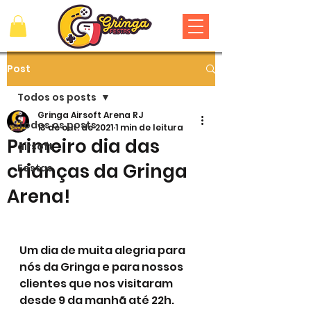
Post
Todos os posts
Gringa Airsoft Arena RJ
Todos os posts
13 de out. de 2021
1 min de leitura
Primeiro dia das
airsoft
crianças da Gringa
Festas
Arena!
Um dia de muita alegria para 
nós da Gringa e para nossos 
clientes que nos visitaram 
desde 9 da manhã até 22h. 