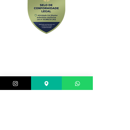
Central de atendimento:
(21) 98983-3843
(21) 98119-3585
(21) 96752-7647
Shopping Barra World - G2 do estacionamento
Av. Alfredo Balthazar da Silveira, 580 - Barra da
Tijuca, Rio de Janeiro - RJ,
22790-710
, Brazil