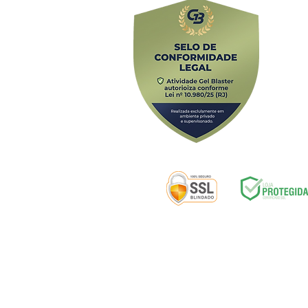
Av. Alfredo B
Selos de segurança:
ENTREGA
|
D