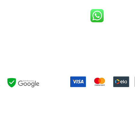
(21) 98983-3843
(21) 98119-3585
(21) 96752-7647
Shopping Barra World - G2 do estacionamento
althazar da Silveira, 580 - Barra da Tijuca, Rio de Janeiro - RJ, 227
Formas de pagamento:
NOSSAS POLÍTICAS:
EVOLUÇÃO
|
PRIVACIDADE
|
EVENTOS
|
FESTAS
|
RESERVAS
|
UTIL
OUTROS LINKS: