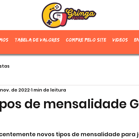
mos
Tabela de valores
Compre pelo site
Videos
E
stas
 nov. de 2022
1 min de leitura
ipos de mensalidade G
centemente novos tipos de mensalidade para j