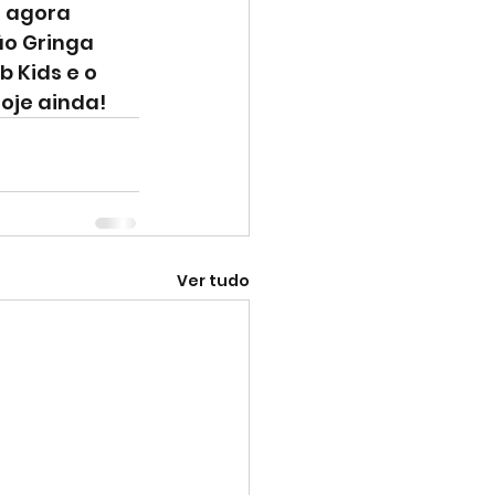
 agora 
o Gringa 
 Kids e o 
hoje ainda!
Ver tudo