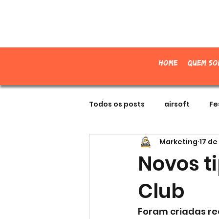
Home
Quem so
Todos os posts
airsoft
Fe
Marketing
17 de
Novos t
Club
Foram criadas re