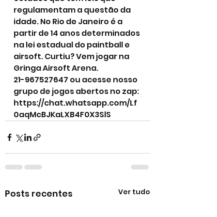
regulamentam a questão da 
idade. No Rio de Janeiro é a 
partir de 14 anos determinados 
na lei estadual do paintball e 
airsoft. Curtiu? Vem jogar na 
Gringa Airsoft Arena. 
21-967527647 ou acesse nosso 
grupo de jogos abertos no zap:
https://chat.whatsapp.com/Lf
0aqMcBJKaLXB4F0X3SlS
Ver tudo
Posts recentes