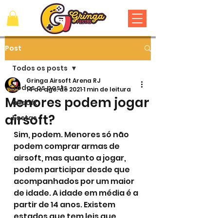
Post
Todos os posts
Gringa Airsoft Arena RJ
Todos os posts
14 de ago. de 2021
1 min de leitura
Menores podem jogar
airsoft
airsoft?
Festas
Sim, podem. Menores só não 
podem comprar armas de 
airsoft, mas quanto a jogar, 
podem participar desde que 
acompanhados por um maior 
de idade. A idade em média é a 
partir de 14 anos. Existem 
estados que tem leis que 