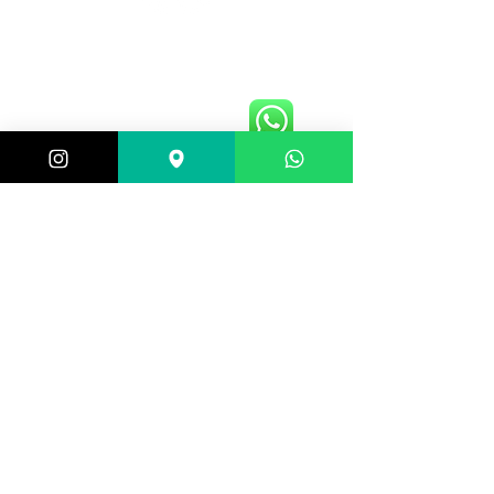
Central de atendimento:
(21) 98983-3843
(21) 98119-3585
(21) 96752-7647
Shopping Barra World - G2 do estacionamento
Av. Alfredo Balthazar da Silveira, 580 - Barra da
Tijuca, Rio de Janeiro - RJ,
22790-710
, Brazil
Selos de segurança:
Formas de pagamento: