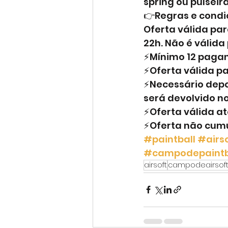
spring ou pulseir
👉Regras e condi
Oferta válida par
22h. Não é válida
⚡Mínimo 12 paga
⚡Oferta válida pa
⚡Necessário deposi
será devolvido no
⚡Oferta válida a
⚡Oferta não cumu
#paintball
#airs
#campodepaintb
airsoft
campodeairsof