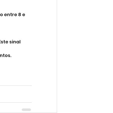
 entre 8 e 
ste sinal 
tos. 