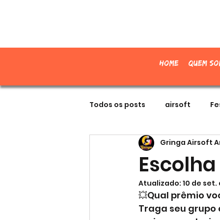
Home
Quem so
Todos os posts
airsoft
Fe
Gringa Airsoft 
Escolha
Atualizado:
10 de set.
💥Qual prêmio vo
Traga seu grupo 