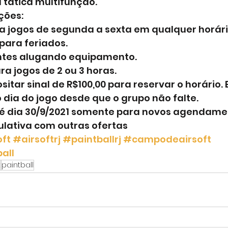
a tática multifunção.
ções:
a jogos de segunda a sexta em qualquer horário
 para feriados.
ntes alugando equipamento.
ra jogos de 2 ou 3 horas.
tar sinal de R$100,00 para reservar o horário. E
 dia do jogo desde que o grupo não falte.
té dia 30/9/2021 somente para novos agendamen
lativa com outras ofertas
oft
#airsoftrj
#paintballrj
#campodeairsoft
all
t
paintball