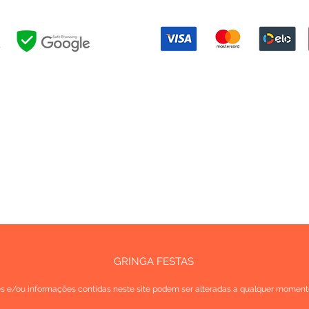
Formas de pagamento:
NOSSAS POLÍTICAS:
EVOLUÇÃO
|
PRIVACIDADE
|
EVENTOS
|
FESTAS
|
RESERVAS
|
UTIL
OUTROS LINKS:
INTRANET
|
BLOG
GRINGA FESTAS
es e/ou informações contidas neste site podem ser alteradas a qualquer moment