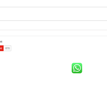
Comp
Blas
brin
bata
Festas Infantis na Gringa
que
em u
Arena: Diversão e
Aventura!
comercial@gringaairsoftarena.com.br
Central de atendimento:
(21) 98983-3843
(21) 98119-3585
(21) 96752-7647
Shopping Barra World - G2 do estacionamento
althazar da Silveira, 580 - Barra da Tijuca, Rio de Janeiro - RJ, 227