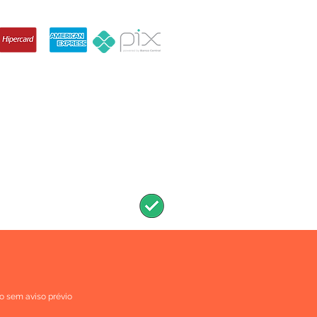
IZAÇÃO ARENA
Services Status
o sem aviso prévio