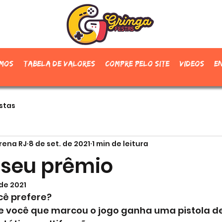
mos
Tabela de valores
Compre pelo site
Videos
E
stas
Arena RJ
8 de set. de 2021
1 min de leitura
 seu prêmio
 de 2021
cê prefere? 
e você que marcou o jogo ganha uma pistola de 