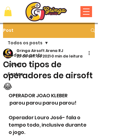
Post
Todos os posts
Gringa Airsoft Arena RJ
Todos os posts
23 de set. de 2021
0 min de leitura
Cinco tipos de
airsoft
operadores de airsoft
Festas
😂
OPERADOR JOAO KLEBER
 parou parou parou parou!
Operador Louro José- fala o 
tempo todo, inclusive durante 
o jogo.