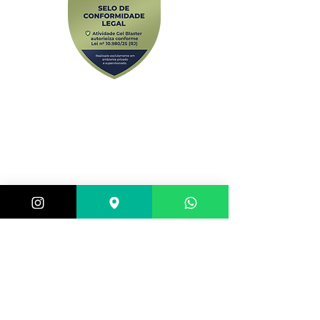
Central de atendimento:
(21) 98983-3843
(21) 98119-3585
(21) 96752-7647
Shopping Barra World - G2 do estacionamento
Av. Alfredo Balthazar da Silveira, 580 - Barra da
Tijuca, Rio de Janeiro - RJ,
22790-710
, Brazil