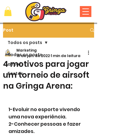
Post
Todos os posts
Marketing
Todos os posts
16 de jan. de 2022
1 min de leitura
4 motivos para jogar
airsoft
um torneio de airsoft
Festas
na Gringa Arena:
1-Evoluir no esporte vivendo 
uma nova experiência.
2-Conhecer pessoas e fazer 
amizades.