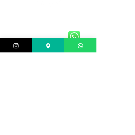
Central de atendimento:
(21) 98983-3843
(21) 98119-3585
(21) 96752-7647
Shopping Barra World - G2 do estacionamento
Av. Alfredo Balthazar da Silveira, 580 - Barra da
Tijuca, Rio de Janeiro - RJ,
22790-710
, Brazil
Selos de segurança:
Formas de pagamento: