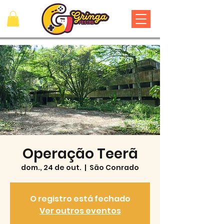
Operação Teerã
dom., 24 de out.
  |  
São Conrado
O registro está fechado
Ver outros eventos