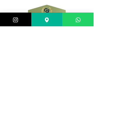
Central de atendimento:
(21) 98983-3843
(21) 98119-3585
(21) 96752-7647
Shopping Barra World - G2 do estacionamento