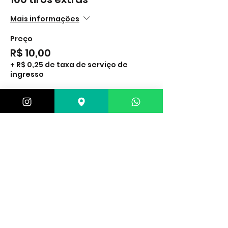
Mais informações
Preço
R$ 10,00
+ R$ 0,25 de taxa de serviço de
ingresso
Vendas encerradas
Tipo de ingresso
Lanterna
Mais informações
Preço
R$ 25,00
+ R$ 0,63 de taxa de serviço de
ingresso