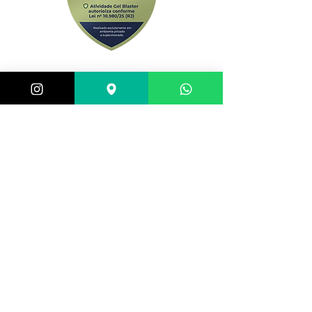
Central de atendimento:
(21) 98983-3843
(21) 98119-3585
(21) 96752-7647
Shopping Barra World - G2 do estacionamento
Av. Alfredo Balthazar da Silveira, 580 - Barra da
Tijuca, Rio de Janeiro - RJ,
22790-710
, Brazil
Selos de segurança: