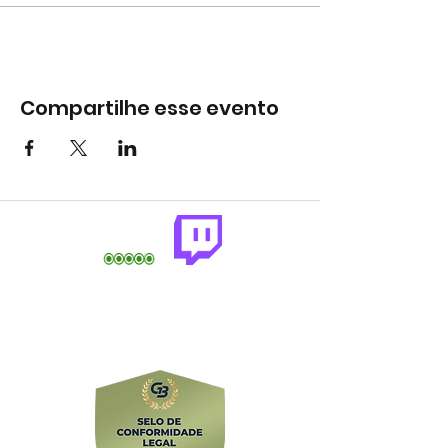
Compartilhe esse evento
comercial@gringaairsoftarena.com.br