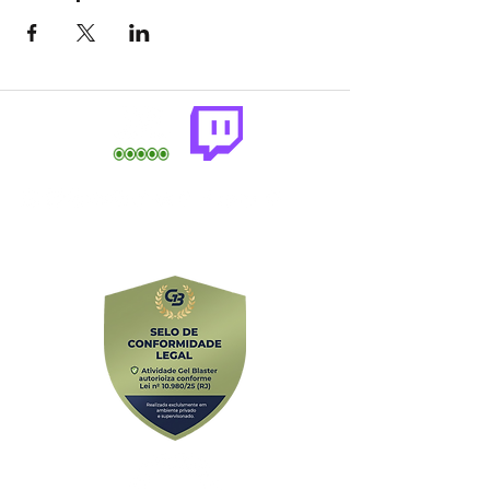
comercial@gringaairsoftarena.com.br