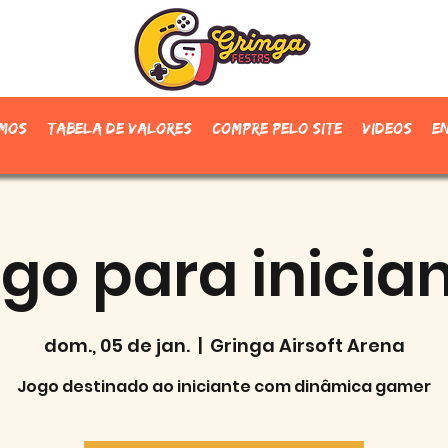
mos
Tabela de valores
Compre pelo site
Videos
E
go para inicia
dom., 05 de jan.
  |  
Gringa Airsoft Arena
Jogo destinado ao iniciante com dinâmica gamer