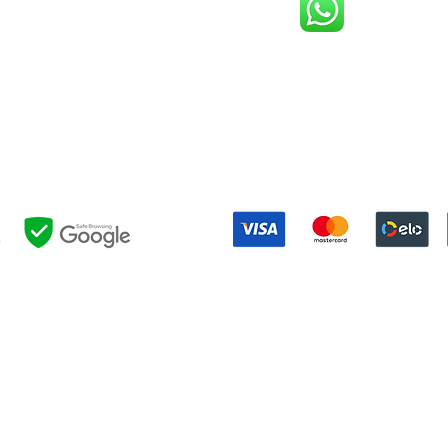
(21) 98119-3585
(21) 96752-7647
Shopping Barra World - G2 do estacionamento
althazar da Silveira, 580 - Barra da Tijuca, Rio de Janeiro - RJ, 227
Formas de pagamento:
NOSSAS POLÍTICAS:
EVOLUÇÃO
|
PRIVACIDADE
|
EVENTOS
|
FESTAS
|
RESERVAS
|
UTIL
OUTROS LINKS:
INTRANET
|
BLOG