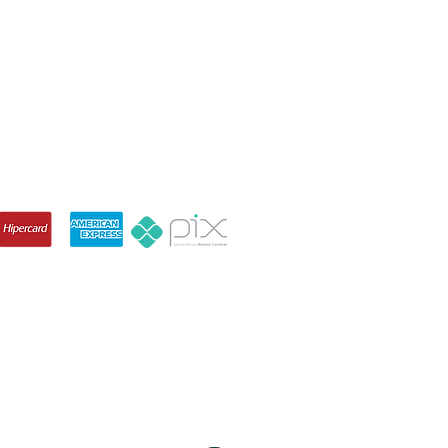
90-710, Brazil
IZAÇÃO ARENA
Services Status