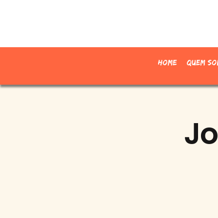
Home
Quem so
Jo