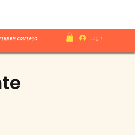
Login
ntre em contato
nte