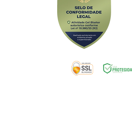
Av. Alfredo B
Selos de segurança:
ENTREGA
|
D