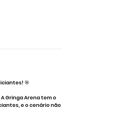
iciantes! 🎯
A Gringa Arena tem o 
iantes, e o cenário não 