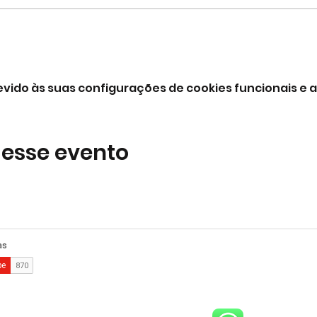
vido às suas configurações de cookies funcionais e a
 esse evento
comercial@gringaairsoftarena.com.br
Central de atendimento:
(21) 98983-3843