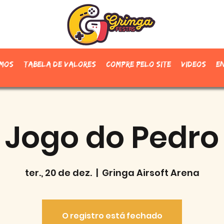
mos
Tabela de valores
Compre pelo site
Videos
E
Jogo do Pedro
ter., 20 de dez.
  |  
Gringa Airsoft Arena
O registro está fechado