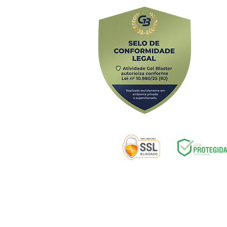
Av. Alfredo B
Selos de segurança:
ENTREGA
|
D