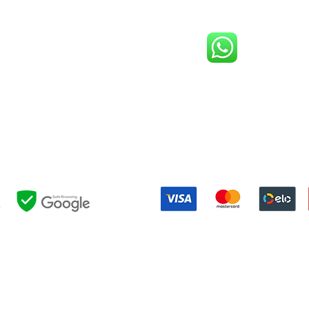
Central de atendimento:
(21) 98983-3843
(21) 98119-3585
(21) 96752-7647
Shopping Barra World - G2 do estacionamento
althazar da Silveira, 580 - Barra da Tijuca, Rio de Janeiro - RJ, 227
Formas de pagamento:
NOSSAS POLÍTICAS:
EVOLUÇÃO
|
PRIVACIDADE
|
EVENTOS
|
FESTAS
|
RESERVAS
|
UTIL