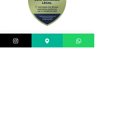
Central de atendimento:
(21) 98983-3843
(21) 98119-3585
(21) 96752-7647
Shopping Barra World - G2 do estacionamento
Av. Alfredo Balthazar da Silveira, 580 - Barra da
Tijuca, Rio de Janeiro - RJ,
22790-710
, Brazil