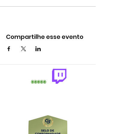
Compartilhe esse evento
comercial@gringaairsoftarena.com.br