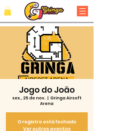
Jogo do João
sex., 25 de nov.
  |  
Gringa Airsoft
Arena
O registro está fechado
Ver outros eventos