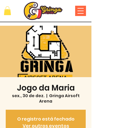
Jogo da Maria
sex., 30 de dez.
  |  
Gringa Airsoft
Arena
O registro está fechado
Ver outros eventos