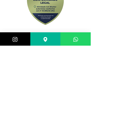
Central de atendimento:
(21) 98983-3843
(21) 98119-3585
(21) 96752-7647
Shopping Barra World - G2 do estacionamento
Av. Alfredo Balthazar da Silveira, 580 - Barra da
Tijuca, Rio de Janeiro - RJ,
22790-710
, Brazil