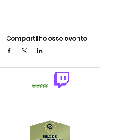
Compartilhe esse evento
comercial@gringaairsoftarena.com.br