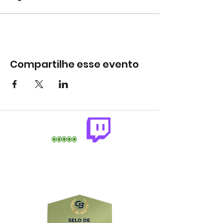
Compartilhe esse evento
comercial@gringaairsoftarena.com.br