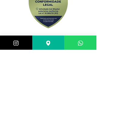
Central de atendimento:
(21) 98983-3843
(21) 98119-3585
(21) 96752-7647
Shopping Barra World - G2 do estacionamento
Av. Alfredo Balthazar da Silveira, 580 - Barra da
Tijuca, Rio de Janeiro - RJ,
22790-710
, Brazil