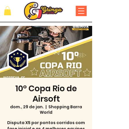
10° Copa Rio de
Airsoft
dom., 29 de jan.
  |  
Shopping Barra
World
Disputa X5 por pontos corridos com
fase inicial e as 4 melhores equipes