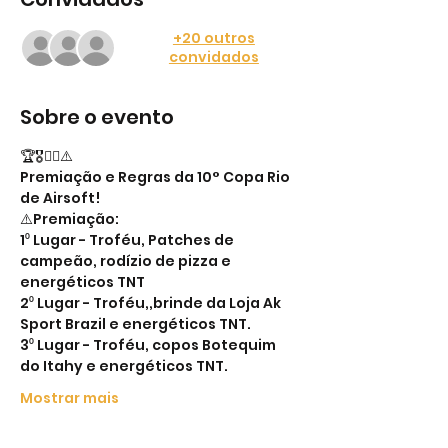
+20 outros
convidados
Sobre o evento
🏆🎖️💂‍♂️⚠️
Premiação e Regras da 10° Copa Rio 
de Airsoft!
⚠️Premiação:
1⁰ Lugar - Troféu, Patches de 
campeão, rodízio de pizza e 
energéticos TNT
2⁰ Lugar - Troféu,,brinde da Loja Ak 
Sport Brazil e energéticos TNT.
3⁰ Lugar - Troféu, copos Botequim 
do Itahy e energéticos TNT.
Mostrar mais