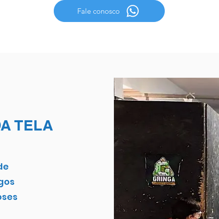
Fale conosco
DA TELA
de
gos
oses