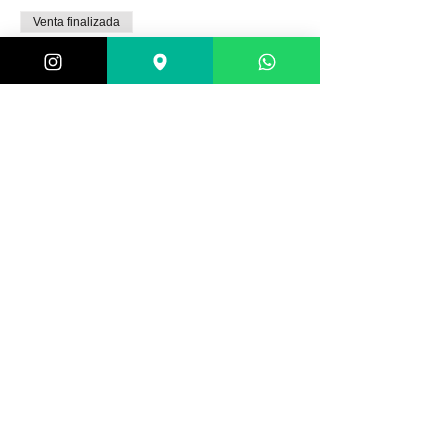
Venta finalizada
Tipo de entrada
Granada de fumaça
Leer más
Precio
30,00 BRL
+0,75 BRL de comisión de servicio de
entradas
Venta finalizada
Tipo de entrada
Máscara meia face
Leer más
Precio