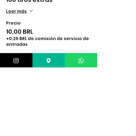
Leer más
Precio
10,00 BRL
+0,25 BRL de comisión de servicio de
entradas
Venta finalizada
Tipo de entrada
Lanterna
Leer más
Precio
25,00 BRL
+0,63 BRL de comisión de servicio de
entradas