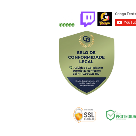
Av. Alfredo B
Selos de segurança: