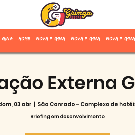
ágina
Home
Nova página
Nova página
Nova página
ação Externa G
dom, 03 abr
  |  
São Conrado - Complexo de hotéi
Briefing em desenvolvimento