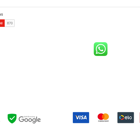
comercial@gringaairsoftarena.com.br
Central de atendimento:
(21) 98983-3843
(21) 98119-3585
(21) 96752-7647
Shopping Barra World - G2 do estacionamento
althazar da Silveira, 580 - Barra da Tijuca, Rio de Janeiro - RJ, 227
Formas de pagamento: