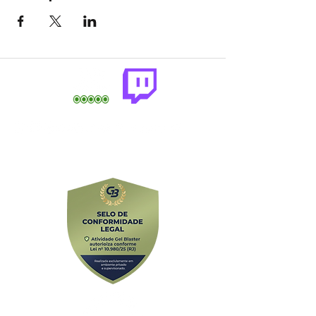
comercial@gringaairsoftarena.com.br