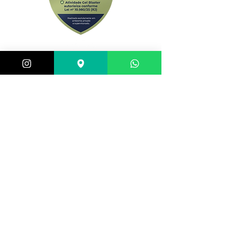
Central de atendimento:
(21) 98983-3843
(21) 98119-3585
(21) 96752-7647
Shopping Barra World - G2 do estacionamento
Av. Alfredo Balthazar da Silveira, 580 - Barra da
Tijuca, Rio de Janeiro - RJ,
22790-710
, Brazil
Selos de segurança: