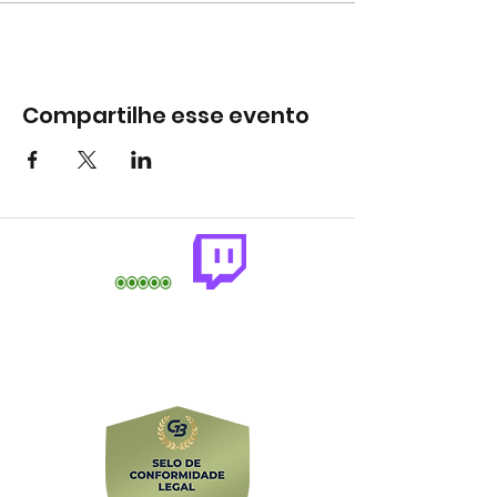
Compartilhe esse evento
comercial@gringaairsoftarena.com.br