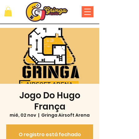
Jogo Do Hugo
França
mié, 02 nov
  |  
Gringa Airsoft Arena
O registro está fechado