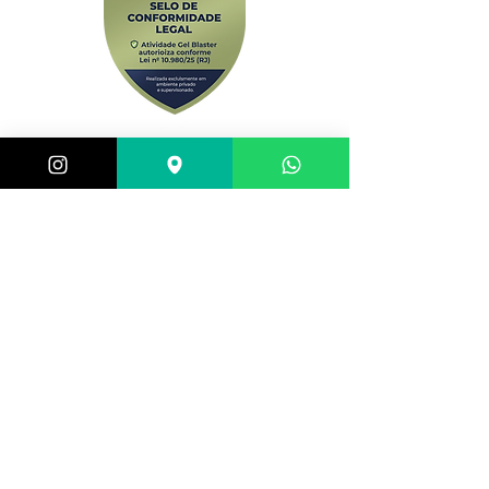
Central de atendimento:
(21) 98983-3843
(21) 98119-3585
(21) 96752-7647
Shopping Barra World - G2 do estacionamento
Av. Alfredo Balthazar da Silveira, 580 - Barra da
Tijuca, Rio de Janeiro - RJ,
22790-710
, Brazil