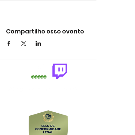
Compartilhe esse evento
comercial@gringaairsoftarena.com.br