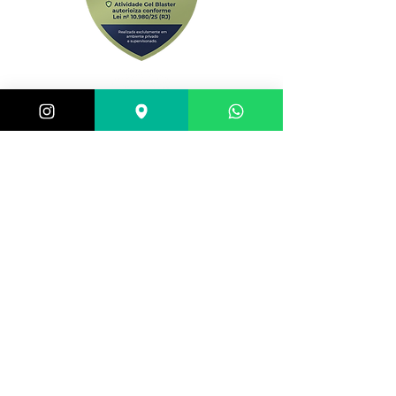
Central de atendimento:
(21) 98983-3843
(21) 98119-3585
(21) 96752-7647
Shopping Barra World - G2 do estacionamento
Av. Alfredo Balthazar da Silveira, 580 - Barra da
Tijuca, Rio de Janeiro - RJ,
22790-710
, Brazil
Selos de segurança: