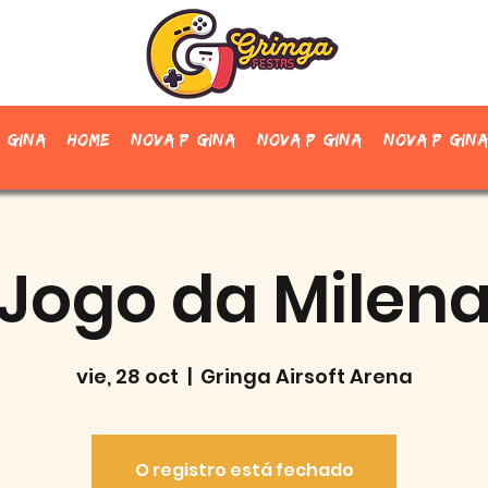
ágina
Home
Nova página
Nova página
Nova página
Jogo da Milen
vie, 28 oct
  |  
Gringa Airsoft Arena
O registro está fechado