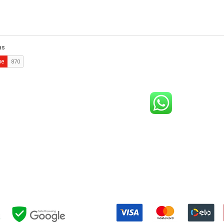
comercial@gringaairsoftarena.com.br
Central de atendimento:
(21) 98983-3843
(21) 98119-3585
(21) 96752-7647
Shopping Barra World - G2 do estacionamento
althazar da Silveira, 580 - Barra da Tijuca, Rio de Janeiro - RJ, 227
Formas de pagamento: