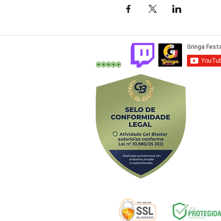
Av. Alfredo B
Selos de segurança: