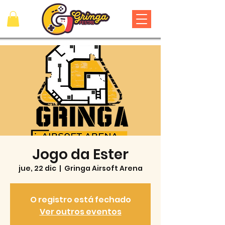
Jogo da Ester
jue, 22 dic
  |  
Gringa Airsoft Arena
O registro está fechado
Ver outros eventos