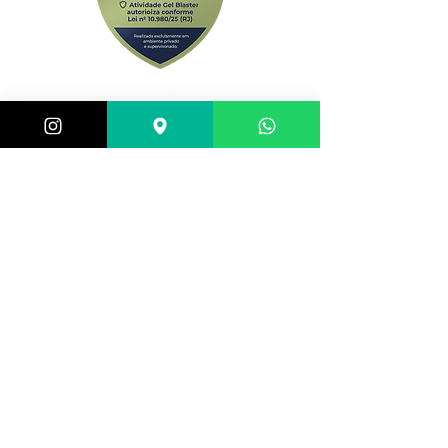
Central de atendimento:
(21) 98983-3843
(21) 98119-3585
(21) 96752-7647
Shopping Barra World - G2 do estacionamento
Av. Alfredo Balthazar da Silveira, 580 - Barra da
Tijuca, Rio de Janeiro - RJ,
22790-710
, Brazil
Selos de segurança: