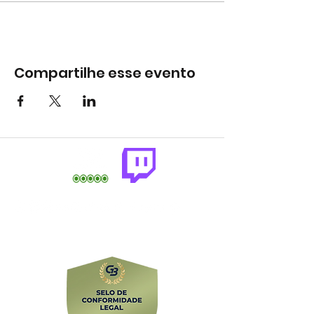
Compartilhe esse evento
comercial@gringaairsoftarena.com.br