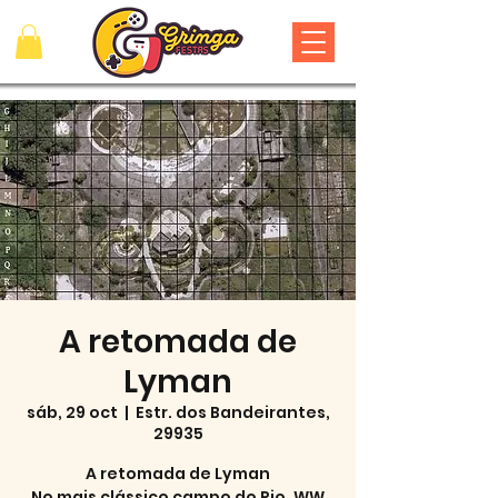
A retomada de
Lyman
sáb, 29 oct
  |  
Estr. dos Bandeirantes,
29935
A retomada de Lyman
No mais clássico campo do Rio, WW