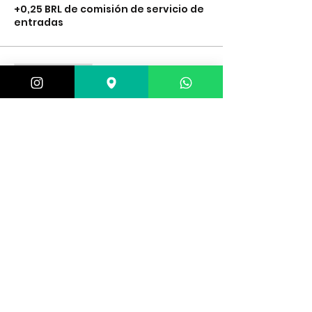
+0,25 BRL de comisión de servicio de
entradas
Venta finalizada
Tipo de entrada
Lanterna
Leer más
Precio
25,00 BRL
+0,63 BRL de comisión de servicio de
entradas
Venta finalizada
Tipo de entrada
Granada de fumaça