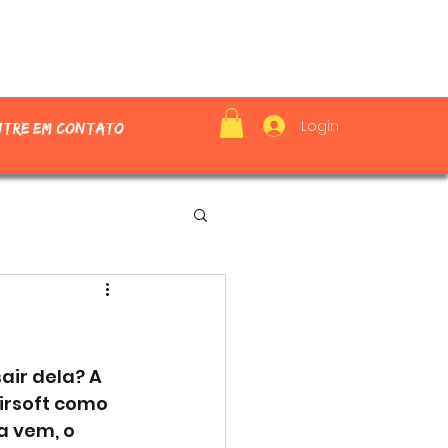
Login
ntre em contato
air dela? A 
irsoft como 
a vem, o 