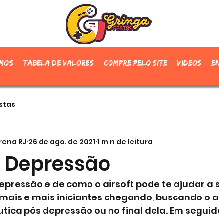
mos
Tabela de valores
Compre pelo site
Videos
E
stas
Arena RJ
26 de ago. de 2021
1 min de leitura
x Depressão
pressão e de como o airsoft pode te ajudar a s
mais e mais iniciantes chegando, buscando o a
tica pós depressão ou no final dela. Em seguid