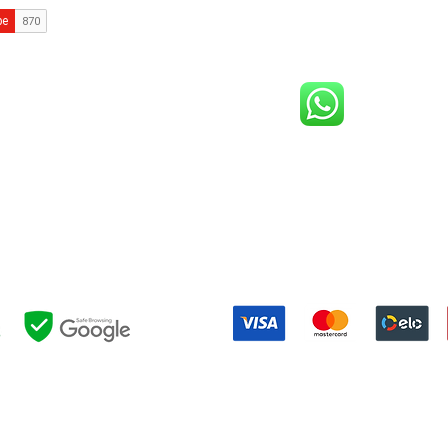
comercial@gringaairsoftarena.com.br
Central de atendimento:
(21) 98983-3843
(21) 98119-3585
(21) 96752-7647
Shopping Barra World - G2 do estacionamento
althazar da Silveira, 580 - Barra da Tijuca, Rio de Janeiro - RJ, 227
Formas de pagamento:
NOSSAS POLÍTICAS:
EVOLUÇÃO
|
PRIVACIDADE
|
EVENTOS
|
FESTAS
|
RESERVAS
|
UTIL