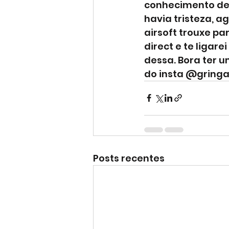
conhecimento de 
havia tristeza, a
airsoft trouxe pa
direct e te ligar
dessa. Bora ter u
do insta @gringaa
Posts recentes