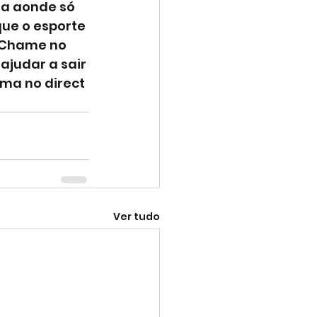
a aonde só 
que o esporte 
? Chame no 
ajudar a sair 
ma no direct 
Ver tudo