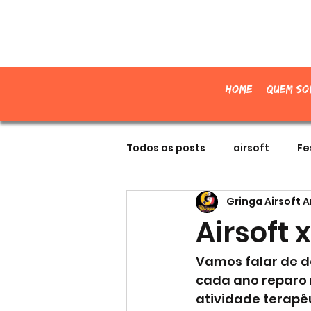
Home
Quem so
Todos os posts
airsoft
Fe
Gringa Airsoft 
Airsoft 
Vamos falar de de
cada ano reparo 
atividade terapêu