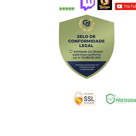
Av. Alfredo B
Selos de segurança:
ENTREGA
|
D